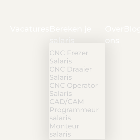
Vacatures
Bereken je
Over
Blo
salaris
ons
CNC Frezer
Salaris
CNC Draaier
Salaris
CNC Operator
Salaris
CAD/CAM
Programmeur
salaris
Monteur
salaris