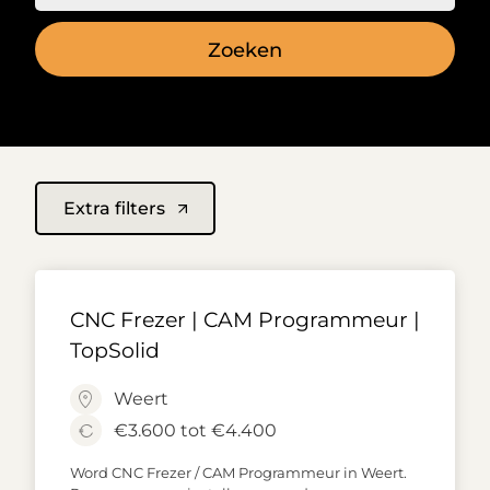
en andere hoogwaardige materialen binnen de
machinebouw en high mix–low volume
omgevingen. Onze redactie analyseert continu
nieuwe vacatures op gevraagde skills,
technieken, salarisniveaus en sectoren, zodat je
een realistisch beeld krijgt van
doorgroeimogelijkheden, ploegentoeslagen en
opleidingskansen. Gebruik deze pagina als
Extra filters
startpunt om gericht te filteren op regio, sector
en ervaringsniveau en ontdek welke CAD/CAM
functie het beste past bij jouw ambities.
CNC Frezer | CAM Programmeur |
TopSolid
Weert
€3.600 tot €4.400
Word CNC Frezer / CAM Programmeur in Weert.