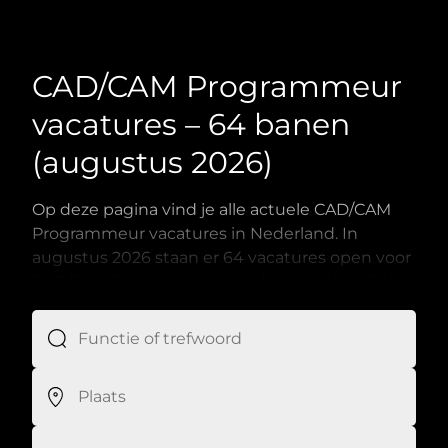
CAD/CAM Programmeur
vacatures – 64 banen
(augustus 2026)
Op deze pagina vind je alle actuele CAD/CAM
Programmeur vacatures in Nederland. In
augustus 2026
staan er
64
vacatures open voor
CAD/CAM Programmeurs, ook bekend als CAM
programmeur, CAD/CAM specialist, CNC
programmeur, CAM engineer of Programmeur
verspaning. Werkgevers zoeken ervaren
specialisten in Fanuc- en Heidenhain-
besturingen, 3D CAM-programmering
(bijvoorbeeld Edgecam) en verspaning van RVS