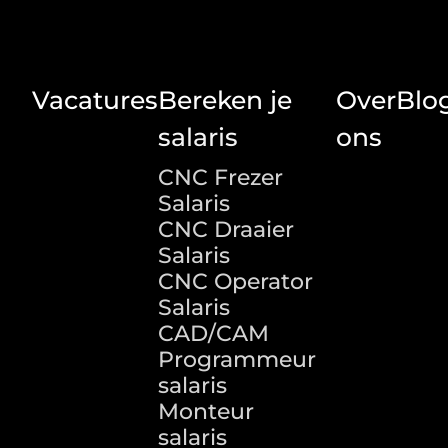
Vacatures
Bereken je
Over
Blo
salaris
ons
CNC Frezer
Salaris
CNC Draaier
Salaris
CNC Operator
Salaris
CAD/CAM
Programmeur
salaris
Monteur
salaris