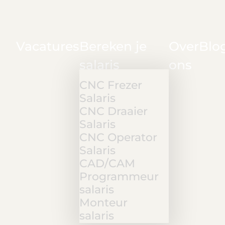
Vacatures
Bereken je
Over
Blo
salaris
ons
CNC Frezer
Salaris
CNC Draaier
Salaris
CNC Operator
Salaris
CAD/CAM
Programmeur
salaris
Monteur
salaris