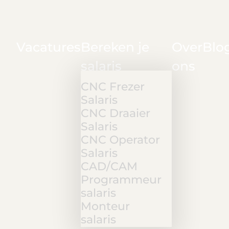
Vacatures
Bereken je
Over
Blo
salaris
ons
CNC Frezer
Salaris
CNC Draaier
Salaris
CNC Operator
Salaris
CAD/CAM
Programmeur
salaris
Monteur
salaris