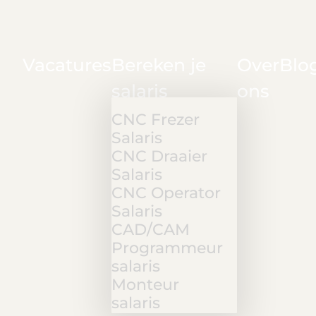
Vacatures
Bereken je
Over
Blo
salaris
ons
CNC Frezer
Salaris
CNC Draaier
Salaris
CNC Operator
Salaris
CAD/CAM
Programmeur
salaris
Monteur
salaris