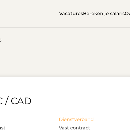
Vacatures
Bereken je salaris
Ov
D
C / CAD
Dienstverband
st
Vast contract