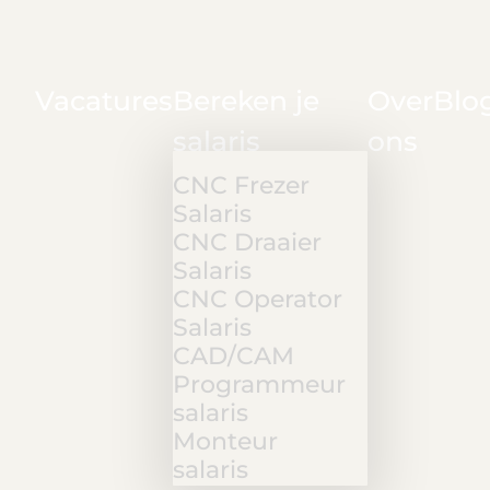
Vacatures
Bereken je
Over
Blo
salaris
ons
CNC Frezer
Salaris
CNC Draaier
Salaris
CNC Operator
Salaris
CAD/CAM
Programmeur
salaris
Monteur
salaris