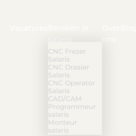
Vacatures
Bereken je
Over
Blo
salaris
ons
CNC Frezer
Salaris
CNC Draaier
Salaris
CNC Operator
Salaris
CAD/CAM
Programmeur
salaris
Monteur
salaris